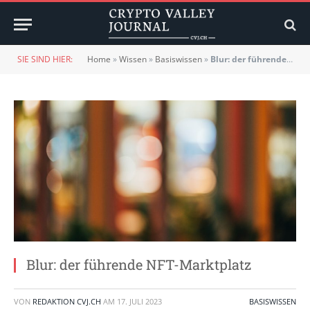
SIE SIND HIER:
Home
»
Wissen
»
Basiswissen
»
Blur: der führende NFT-Marktplatz
Blur: der führende NFT-Marktplatz
VON
REDAKTION CVJ.CH
AM
17. JULI 2023
BASISWISSEN