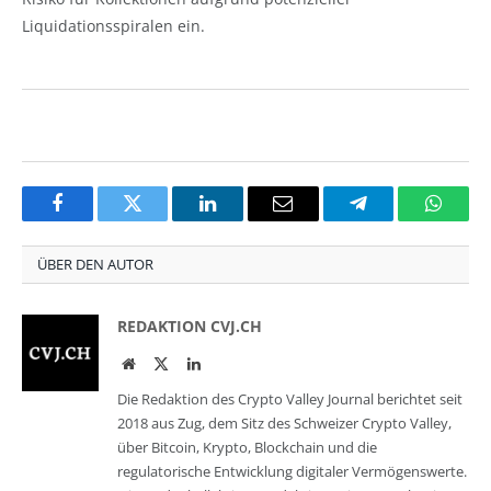
Liquidationsspiralen ein.
Facebook
Twitter
LinkedIn
Email
Telegram
Whats
ÜBER DEN AUTOR
REDAKTION CVJ.CH
Website
Twitter
LinkedIn
Die Redaktion des Crypto Valley Journal berichtet seit
2018 aus Zug, dem Sitz des Schweizer Crypto Valley,
über Bitcoin, Krypto, Blockchain und die
regulatorische Entwicklung digitaler Vermögenswerte.