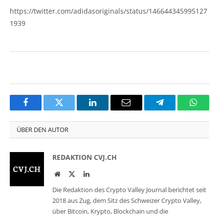
https://twitter.com/adidasoriginals/status/146644345995127
1939
Facebook
Twitter
LinkedIn
Email
Telegram
Whats
ÜBER DEN AUTOR
REDAKTION CVJ.CH
Website
Twitter
LinkedIn
Die Redaktion des Crypto Valley Journal berichtet seit
2018 aus Zug, dem Sitz des Schweizer Crypto Valley,
über Bitcoin, Krypto, Blockchain und die