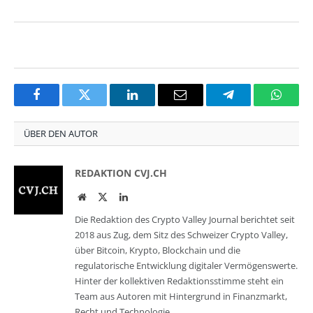
Facebook
Twitter
LinkedIn
Email
Telegram
Whats
ÜBER DEN AUTOR
REDAKTION CVJ.CH
Website
Twitter
LinkedIn
Die Redaktion des Crypto Valley Journal berichtet seit
2018 aus Zug, dem Sitz des Schweizer Crypto Valley,
über Bitcoin, Krypto, Blockchain und die
regulatorische Entwicklung digitaler Vermögenswerte.
Hinter der kollektiven Redaktionsstimme steht ein
Team aus Autoren mit Hintergrund in Finanzmarkt,
Recht und Technologie.