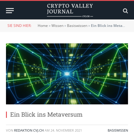
SIE SIND HIER:
Home
»
Wissen
»
Basiswissen
»
Ein Blick ins Metaversum
Ein Blick ins Metaversum
VON
REDAKTION CVJ.CH
AM
24. NOVEMBER 2021
BASISWISSEN