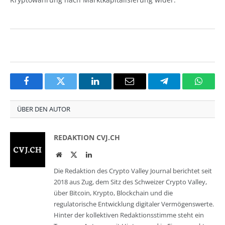
Facebook
Twitter
LinkedIn
Email
Telegram
Whats
ÜBER DEN AUTOR
REDAKTION CVJ.CH
Website
Twitter
LinkedIn
Die Redaktion des Crypto Valley Journal berichtet seit
2018 aus Zug, dem Sitz des Schweizer Crypto Valley,
über Bitcoin, Krypto, Blockchain und die
regulatorische Entwicklung digitaler Vermögenswerte.
Hinter der kollektiven Redaktionsstimme steht ein