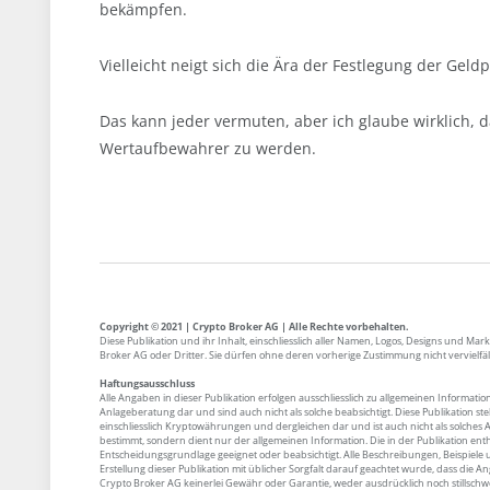
bekämpfen.
Vielleicht neigt sich die Ära der Festlegung der Geld
Das kann jeder vermuten, aber ich glaube wirklich, 
Wertaufbewahrer zu werden.
Copyright © 2021 | Crypto Broker AG | Alle Rechte vorbehalten.
Diese Publikation und ihr Inhalt, einschliesslich aller Namen, Logos, Designs und M
Broker AG oder Dritter. Sie dürfen ohne deren vorherige Zustimmung nicht vervielfä
Haftungsausschluss
Alle Angaben in dieser Publikation erfolgen ausschliesslich zu allgemeinen Informatio
Anlageberatung dar und sind auch nicht als solche beabsichtigt. Diese Publikation s
einschliesslich Kryptowährungen und dergleichen dar und ist auch nicht als solches 
bestimmt, sondern dient nur der allgemeinen Information. Die in der Publikation enth
Entscheidungsgrundlage geeignet oder beabsichtigt. Alle Beschreibungen, Beispiele
Erstellung dieser Publikation mit üblicher Sorgfalt darauf geachtet wurde, dass die
Crypto Broker AG keinerlei Gewähr oder Garantie, weder ausdrücklich noch stillschw