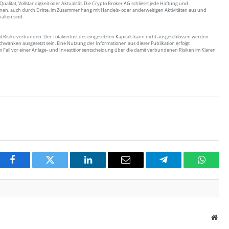
alität, Vollständigkeit oder Aktualität. Die Crypto Broker AG schliesst jede Haftung und
ionen, auch durch Dritte, im Zusammenhang mit Handels- oder anderweitigen Aktivitäten aus und
halten sind.
 Risiko verbunden. Der Totalverlust des eingesetzten Kapitals kann nicht ausgeschlossen werden.
hwanken ausgesetzt sein. Eine Nutzung der Informationen aus dieser Publikation erfolgt
jedem Fall vor einer Anlage- und Investitionsentscheidung über die damit verbundenen Risiken im Klaren
Facebook
Twitter
LinkedIn
Email
Telegram
Whats
Web