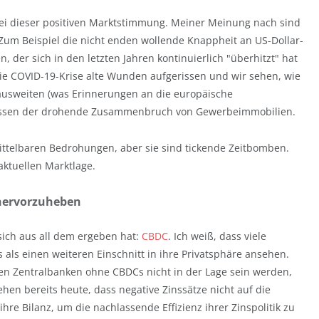
bei dieser positiven Marktstimmung. Meiner Meinung nach sind
Zum Beispiel die nicht enden wollende Knappheit an US-Dollar-
, der sich in den letzten Jahren kontinuierlich "überhitzt" hat
 die COVID-19-Krise alte Wunden aufgerissen und wir sehen, wie
 ausweiten (was Erinnerungen an die europäische
rgessen der drohende Zusammenbruch von Gewerbeimmobilien.
ittelbaren Bedrohungen, aber sie sind tickende Zeitbomben.
ktuellen Marktlage.
 hervorzuheben
sich aus all dem ergeben hat:
CBDC
. Ich weiß, dass viele
 als einen weiteren Einschnitt in ihre Privatsphäre ansehen.
balen Zentralbanken ohne CBDCs nicht in der Lage sein werden,
sehen bereits heute, dass negative Zinssätze nicht auf die
ihre Bilanz, um die nachlassende Effizienz ihrer Zinspolitik zu