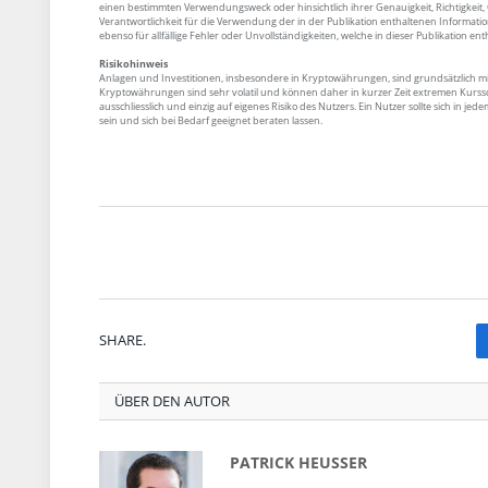
einen bestimmten Verwendungsweck oder hinsichtlich ihrer Genauigkeit, Richtigkeit, Qu
Verantwortlichkeit für die Verwendung der in der Publikation enthaltenen Informat
ebenso für allfällige Fehler oder Unvollständigkeiten, welche in dieser Publikation ent
Risikohinweis
Anlagen und Investitionen, insbesondere in Kryptowährungen, sind grundsätzlich mit
Kryptowährungen sind sehr volatil und können daher in kurzer Zeit extremen Kurssc
ausschliesslich und einzig auf eigenes Risiko des Nutzers. Ein Nutzer sollte sich in 
sein und sich bei Bedarf geeignet beraten lassen.
SHARE.
ÜBER DEN AUTOR
PATRICK HEUSSER