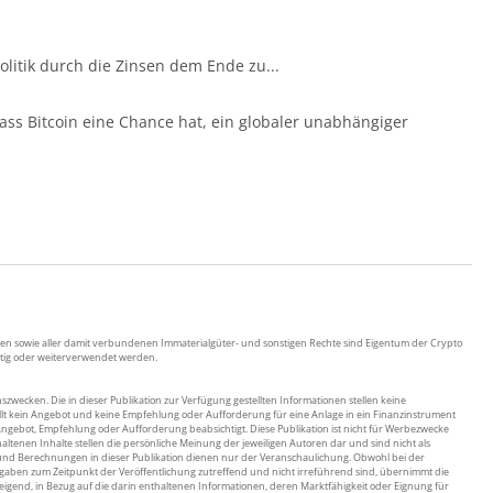
politik durch die Zinsen dem Ende zu...
dass Bitcoin eine Chance hat, ein globaler unabhängiger
arken sowie aller damit verbundenen Immaterialgüter- und sonstigen Rechte sind Eigentum der Crypto
ltig oder weiterverwendet werden.
nszwecken. Die in dieser Publikation zur Verfügung gestellten Informationen stellen keine
tellt kein Angebot und keine Empfehlung oder Aufforderung für eine Anlage in ein Finanzinstrument
Angebot, Empfehlung oder Aufforderung beabsichtigt. Diese Publikation ist nicht für Werbezwecke
altenen Inhalte stellen die persönliche Meinung der jeweiligen Autoren dar und sind nicht als
 und Berechnungen in dieser Publikation dienen nur der Veranschaulichung. Obwohl bei der
 Angaben zum Zeitpunkt der Veröffentlichung zutreffend und nicht irreführend sind, übernimmt die
eigend, in Bezug auf die darin enthaltenen Informationen, deren Marktfähigkeit oder Eignung für