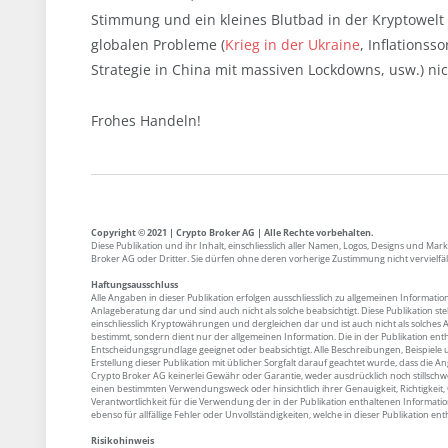
Stimmung und ein kleines Blutbad in der Kryptowelt 
globalen Probleme (
Krieg in der Ukraine
, Inflationss
Strategie in China mit massiven Lockdowns, usw.) nich
Frohes Handeln!
Copyright © 2021 | Crypto Broker AG | Alle Rechte vorbehalten.
Diese Publikation und ihr Inhalt, einschliesslich aller Namen, Logos, Designs und M
Broker AG oder Dritter. Sie dürfen ohne deren vorherige Zustimmung nicht vervielfä
Haftungsausschluss
Alle Angaben in dieser Publikation erfolgen ausschliesslich zu allgemeinen Informatio
Anlageberatung dar und sind auch nicht als solche beabsichtigt. Diese Publikation s
einschliesslich Kryptowährungen und dergleichen dar und ist auch nicht als solches 
bestimmt, sondern dient nur der allgemeinen Information. Die in der Publikation enth
Entscheidungsgrundlage geeignet oder beabsichtigt. Alle Beschreibungen, Beispiele
Erstellung dieser Publikation mit üblicher Sorgfalt darauf geachtet wurde, dass die
Crypto Broker AG keinerlei Gewähr oder Garantie, weder ausdrücklich noch stillschw
einen bestimmten Verwendungsweck oder hinsichtlich ihrer Genauigkeit, Richtigkeit, Qu
Verantwortlichkeit für die Verwendung der in der Publikation enthaltenen Informat
ebenso für allfällige Fehler oder Unvollständigkeiten, welche in dieser Publikation ent
Risikohinweis