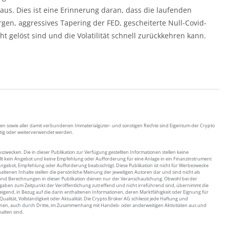
aus. Dies ist eine Erinnerung daran, dass die laufenden
orgen, aggressives Tapering der FED, gescheiterte Null-Covid-
t gelöst sind und die Volatilität schnell zurückkehren kann.
arken sowie aller damit verbundenen Immaterialgüter- und sonstigen Rechte sind Eigentum der Crypto
ltig oder weiterverwendet werden.
nszwecken. Die in dieser Publikation zur Verfügung gestellten Informationen stellen keine
tellt kein Angebot und keine Empfehlung oder Aufforderung für eine Anlage in ein Finanzinstrument
Angebot, Empfehlung oder Aufforderung beabsichtigt. Diese Publikation ist nicht für Werbezwecke
altenen Inhalte stellen die persönliche Meinung der jeweiligen Autoren dar und sind nicht als
 und Berechnungen in dieser Publikation dienen nur der Veranschaulichung. Obwohl bei der
 Angaben zum Zeitpunkt der Veröffentlichung zutreffend und nicht irreführend sind, übernimmt die
eigend, in Bezug auf die darin enthaltenen Informationen, deren Marktfähigkeit oder Eignung für
alität, Vollständigkeit oder Aktualität. Die Crypto Broker AG schliesst jede Haftung und
ionen, auch durch Dritte, im Zusammenhang mit Handels- oder anderweitigen Aktivitäten aus und
halten sind.