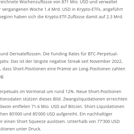
 verzeichnete Wochenzuflüsse von 871 Mio. USD und verwaltet
er vergangenen Woche 1.4 Mrd. USD in Krypto-ETFs, angeführt
beginn haben sich die Krypto-ETF-Zuflüsse damit auf 2.3 Mrd.
 und Derivateflüssen. Die Funding Rates für BTC-Perpetual-
tiv. Das ist der längste negative Streak seit November 2022,
n, dass Short-Positionen eine Prämie an Long-Positionen zahlen
ng.
-Perpetuals im Vormonat um rund 12%. Neue Short-Positionen
tionsdaten stützen dieses Bild. Zwangsliquidationen erreichten
von entfielen 71.6 Mio. USD auf Bitcoin. Short-Liquidationen
hen 80'000 und 85'000 USD aufgereiht. Ein nachhaltiger
 einen Short Squeeze auslösen. Unterhalb von 77'300 USD
tionen unter Druck.