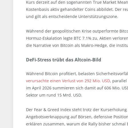
Kurs derzeit auf den sogenannten True Market Mean 
Kostenbasis aktiv gehandelter Coins abbildet. Der real
und gilt als entscheidende Unterstützungszone.
Während der geopolitischen Krise outperformte Bitcoi
Hormuz-Eskalation legte BTC 7.1% zu, Aktien verloren
die Narrative von Bitcoin als Makro-Hedge, die institu
DeFi-Stress trübt das Altcoin-Bild
Während Bitcoin profitiert, belasten Sicherheitsvorfä
verursachte einen Verlust von 292 Mio. USD
, paralle
im April 2026 summieren sich damit auf 606 Mio. USD
Sektor um rund 15 Mrd. USD.
Der Fear & Greed Index steht trotz der Kurserholung
Angebotsverknappung auf Börsen, defensive Position
erklären zusammen, warum die Rally bisher schmal ble