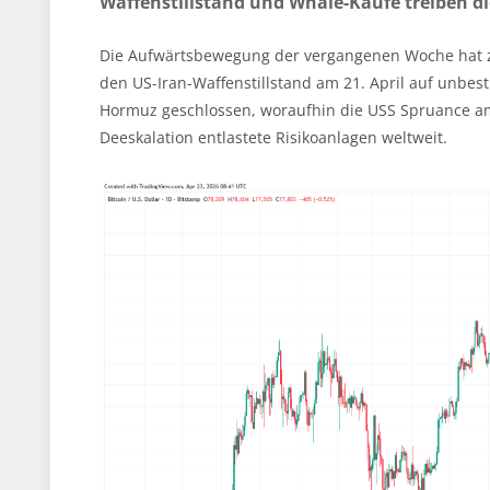
Waffenstillstand und Whale-Käufe treiben di
Die Aufwärtsbewegung der vergangenen Woche hat zw
den US-Iran-Waffenstillstand am 21. April auf unbest
Hormuz geschlossen, woraufhin die USS Spruance am 1
Deeskalation entlastete Risikoanlagen weltweit.