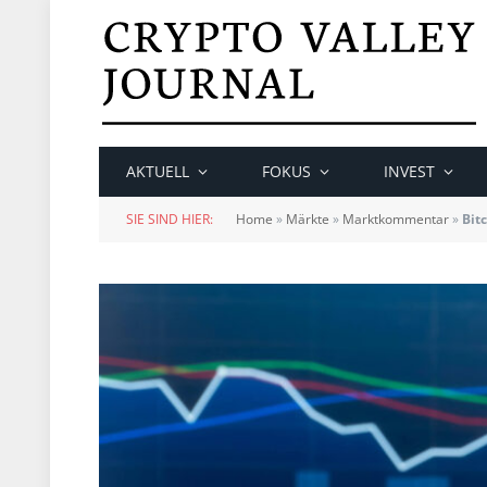
AKTUELL
FOKUS
INVEST
SIE SIND HIER:
Home
»
Märkte
»
Marktkommentar
»
Bit