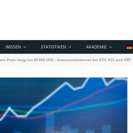
WISSEN
STATISTIKEN
AKADEMIE
coin-Preis steigt bis 80’000 USD – Gewinnmitnahmen bei ETH, SOL und XRP