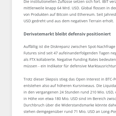
Die institutionellen Zuflüsse setzen sich fort. IBIT
mittlerweile knapp 64 Mrd. USD. Global flossen in d
von Produkten auf Bitcoin und Ethereum. Seit Jahres
USD gedreht und aus dem negativen Terrain erholt.
Derivatemarkt bleibt defensiv positioniert
Auffällig ist die Diskrepanz zwischen Spot-Nachfrage
Futures sind seit 47 aufeinanderfolgenden Tagen nega
als FTX kollabierte. Negative Funding Rates bedeute
müssen - ein Indikator für defensive Marktausrichtu
Trotz dieser Skepsis stieg das Open Interest in BTC
entstehen also auf höheren Kursniveaus. Die Liquida
in den vergangenen 24 Stunden rund 210 Mio. USD, da
in Höhe von etwa 180 Mio. USD sind im Bereich zwisc
Durchbruch über die Widerstandsmarke könnte daher
stehen demgegenüber rund 71 Mio. USD an Long-Posi