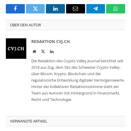
Facebook
Twitter
LinkedIn
Email
Telegram
Whats
ÜBER DEN AUTOR
REDAKTION CVJ.CH
Website
Twitter
LinkedIn
Die Redaktion des Crypto Valley Journal berichtet seit
2018 aus Zug, dem Sitz des Schweizer Crypto Valley,
über Bitcoin, Krypto, Blockchain und die
regulatorische Entwicklung digitaler Vermögenswerte.
Hinter der kollektiven Redaktionsstimme steht ein
Team aus Autoren mit Hintergrund in Finanzmarkt,
Recht und Technologie.
VERWANDTE ARTIKEL