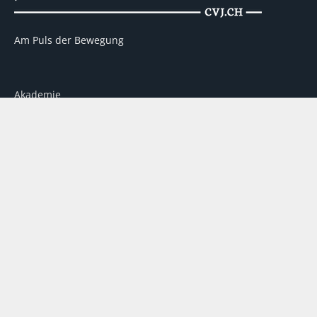
Am Puls der Bewegung
Akademie
Kontakt
Werbung
Über uns
Partner
Impressum
Datenschutz
Disclaimer