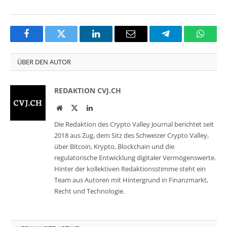
Facebook
Twitter
LinkedIn
Email
Telegram
Whats
ÜBER DEN AUTOR
REDAKTION CVJ.CH
Website
Twitter
LinkedIn
Die Redaktion des Crypto Valley Journal berichtet seit
2018 aus Zug, dem Sitz des Schweizer Crypto Valley,
über Bitcoin, Krypto, Blockchain und die
regulatorische Entwicklung digitaler Vermögenswerte.
Hinter der kollektiven Redaktionsstimme steht ein
Team aus Autoren mit Hintergrund in Finanzmarkt,
Recht und Technologie.