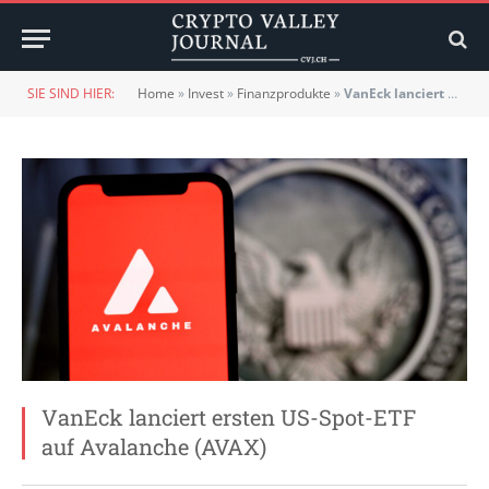
SIE SIND HIER:
Home
»
Invest
»
Finanzprodukte
»
VanEck lanciert ersten US-Spot-ETF auf Avalanche (AVAX)
VanEck lanciert ersten US-Spot-ETF
auf Avalanche (AVAX)