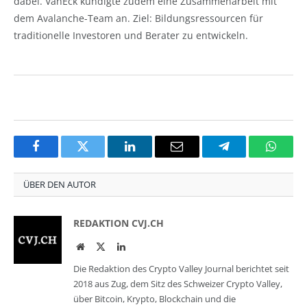
dabei. VanEck kündigte zudem eine Zusammenarbeit mit
dem Avalanche-Team an. Ziel: Bildungsressourcen für
traditionelle Investoren und Berater zu entwickeln.
Facebook
Twitter
LinkedIn
Email
Telegram
Whats
ÜBER DEN AUTOR
REDAKTION CVJ.CH
Website
Twitter
LinkedIn
Die Redaktion des Crypto Valley Journal berichtet seit
2018 aus Zug, dem Sitz des Schweizer Crypto Valley,
über Bitcoin, Krypto, Blockchain und die