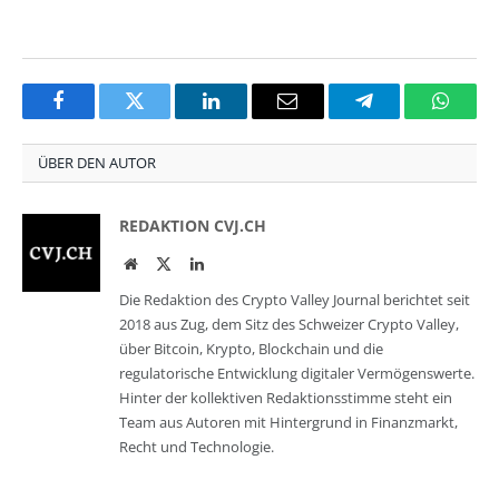
Facebook
Twitter
LinkedIn
Email
Telegram
Whats
ÜBER DEN AUTOR
REDAKTION CVJ.CH
Website
Twitter
LinkedIn
Die Redaktion des Crypto Valley Journal berichtet seit
2018 aus Zug, dem Sitz des Schweizer Crypto Valley,
über Bitcoin, Krypto, Blockchain und die
regulatorische Entwicklung digitaler Vermögenswerte.
Hinter der kollektiven Redaktionsstimme steht ein
Team aus Autoren mit Hintergrund in Finanzmarkt,
Recht und Technologie.