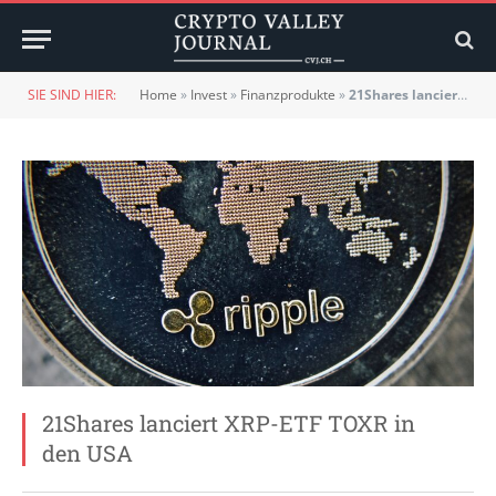
SIE SIND HIER:
Home
»
Invest
»
Finanzprodukte
»
21Shares lanciert XRP-ETF TOXR in den USA
21Shares lanciert XRP-ETF TOXR in
den USA