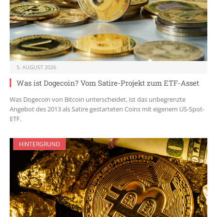
5. AUGUST 2026
Was ist Dogecoin? Vom Satire-Projekt zum ETF-Asset
Was Dogecoin von Bitcoin unterscheidet, ist das unbegrenzte
Angebot des 2013 als Satire gestarteten Coins mit eigenem US-Spot-
ETF.
HINTERGRUND