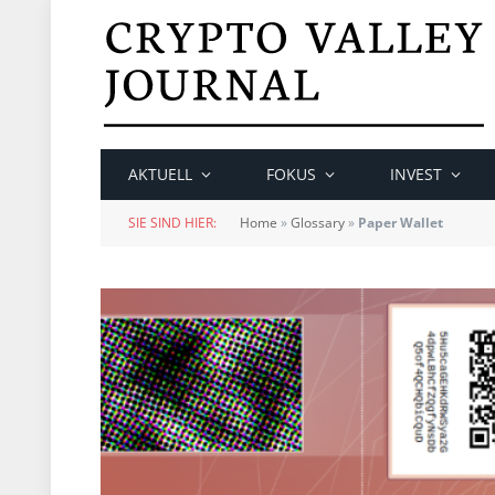
AKTUELL
FOKUS
INVEST
SIE SIND HIER:
Home
»
Glossary
»
Paper Wallet