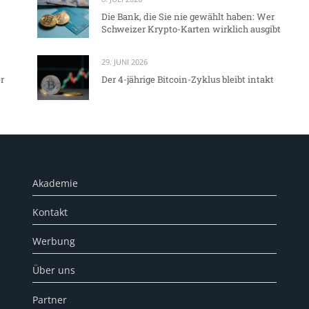
Die Bank, die Sie nie gewählt haben: Wer
Schweizer Krypto-Karten wirklich ausgibt
29. JUNI 2026
r
Der 4-jährige Bitcoin-Zyklus bleibt intakt
Akademie
Kontakt
Werbung
Über uns
Partner