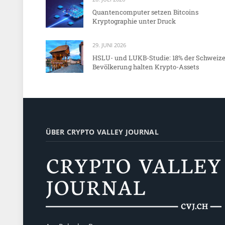
Quantencomputer setzen Bitcoins
Kryptographie unter Druck
29. JUNI 2026
HSLU- und LUKB-Studie: 18% der Schweize
Bevölkerung halten Krypto-Assets
ÜBER CRYPTO VALLEY JOURNAL