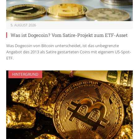
5. AUGUST 2026
Was ist Dogecoin? Vom Satire-Projekt zum ETF-Asset
Was Dogecoin von Bitcoin unterscheidet, ist das unbegrenzte
Angebot des 2013 als Satire gestarteten Coins mit eigenem US-Spot-
ETF.
HINTERGRUND