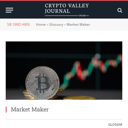
SIE SIND HIER:
Home
»
Glossary
»
Market Maker
Market Maker
GLOSSAR