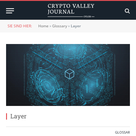
SIE SIND HIER:
Home
»
Glossary
»
Layer
Layer
GLOSSAR