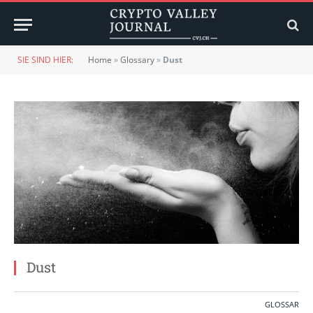
SIE SIND HIER:
Home
»
Glossary
»
Dust
Dust
GLOSSAR