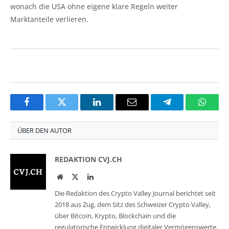
wonach die USA ohne eigene klare Regeln weiter
Marktanteile verlieren.
Facebook
Twitter
LinkedIn
Email
Telegram
Whats
ÜBER DEN AUTOR
REDAKTION CVJ.CH
Website
Twitter
LinkedIn
Die Redaktion des Crypto Valley Journal berichtet seit
2018 aus Zug, dem Sitz des Schweizer Crypto Valley,
über Bitcoin, Krypto, Blockchain und die
regulatorische Entwicklung digitaler Vermögenswerte.