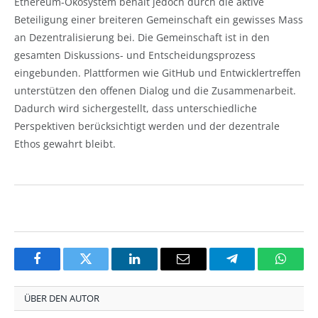
Ethereum-Ökosystem behält jedoch durch die aktive
Beteiligung einer breiteren Gemeinschaft ein gewisses Mass
an Dezentralisierung bei. Die Gemeinschaft ist in den
gesamten Diskussions- und Entscheidungsprozess
eingebunden. Plattformen wie GitHub und Entwicklertreffen
unterstützen den offenen Dialog und die Zusammenarbeit.
Dadurch wird sichergestellt, dass unterschiedliche
Perspektiven berücksichtigt werden und der dezentrale
Ethos gewahrt bleibt.
Facebook
Twitter
LinkedIn
Email
Telegram
Whats
ÜBER DEN AUTOR