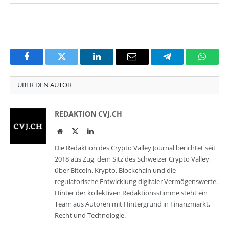
Facebook
Twitter
LinkedIn
Email
Telegram
Whats
ÜBER DEN AUTOR
REDAKTION CVJ.CH
Website
Twitter
LinkedIn
Die Redaktion des Crypto Valley Journal berichtet seit
2018 aus Zug, dem Sitz des Schweizer Crypto Valley,
über Bitcoin, Krypto, Blockchain und die
regulatorische Entwicklung digitaler Vermögenswerte.
Hinter der kollektiven Redaktionsstimme steht ein
Team aus Autoren mit Hintergrund in Finanzmarkt,
Recht und Technologie.