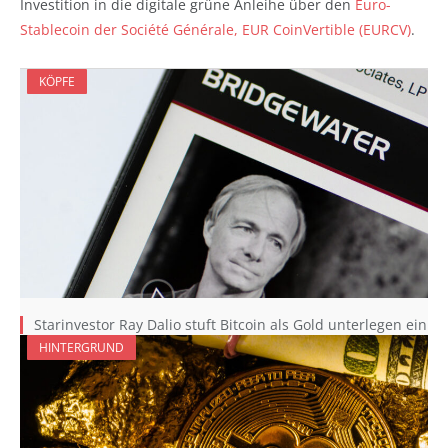
Investition in die digitale grüne Anleihe über den
Euro-
Stablecoin der Société Générale, EUR CoinVertible (EURCV)
.
KÖPFE
Starinvestor Ray Dalio stuft Bitcoin als Gold unterlegen ein
HINTERGRUND