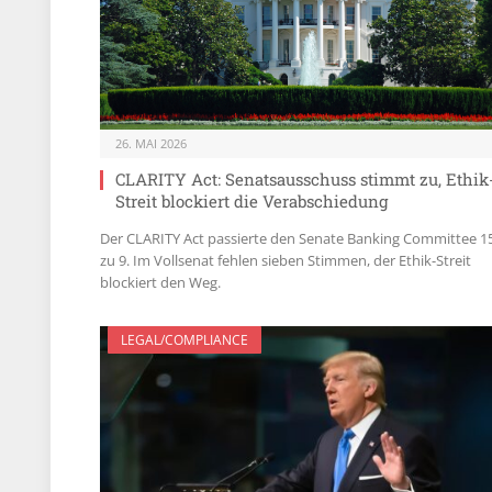
26. MAI 2026
CLARITY Act: Senatsausschuss stimmt zu, Ethik
Streit blockiert die Verabschiedung
Der CLARITY Act passierte den Senate Banking Committee 1
zu 9. Im Vollsenat fehlen sieben Stimmen, der Ethik-Streit
blockiert den Weg.
LEGAL/COMPLIANCE