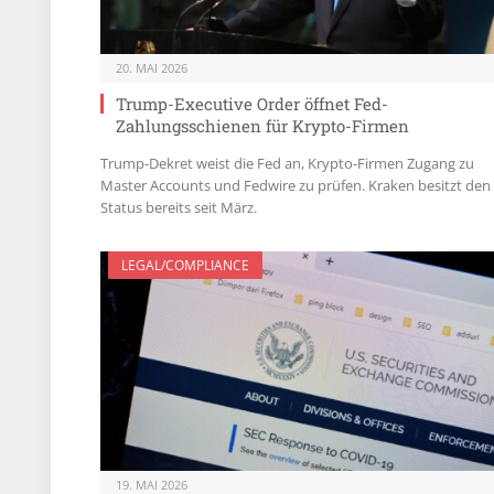
20. MAI 2026
Trump-Executive Order öffnet Fed-
Zahlungsschienen für Krypto-Firmen
Trump-Dekret weist die Fed an, Krypto-Firmen Zugang zu
Master Accounts und Fedwire zu prüfen. Kraken besitzt den
Status bereits seit März.
LEGAL/COMPLIANCE
19. MAI 2026