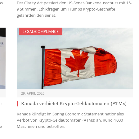
ns
Der Clarity Act passiert den US-Senat-Bankenausschuss mit 15-
9 Stimmen. Ethikfragen um Trumps Krypto-Geschäfte
gefährden den Senat.
LEGAL/COMPLIANCE
29. APRIL 2026
r
Kanada verbietet Krypto-Geldautomaten (ATMs)
Kanada kündigt im Spring Economic Statement nationales
Verbot von Krypto-Geldautomaten (ATMs) an. Rund 4’000
ue
Maschinen sind betroffen.