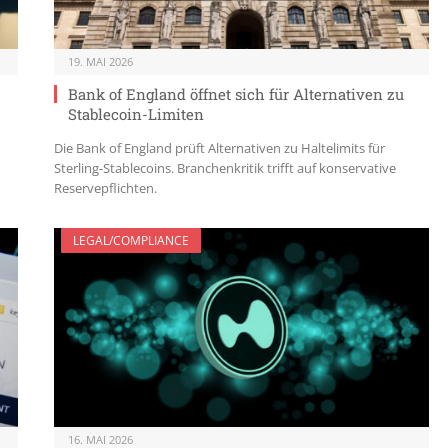
19. MAI 2026
Bank of England öffnet sich für Alternativen zu
Stablecoin-Limiten
Die Bank of England prüft Alternativen zu Haltelimits für
Sterling-Stablecoins. Branchenkritik trifft auf konservative
Reservepflichten.
LEGAL/COMPLIANCE
16. MAI 2026