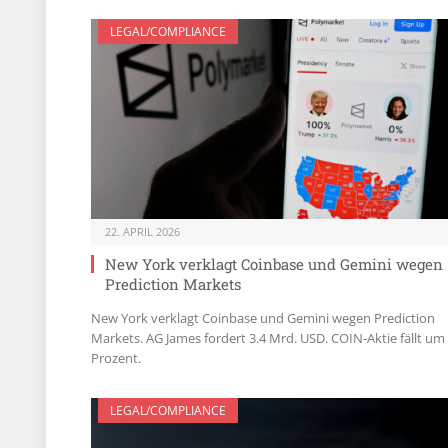
LEGAL/COMPLIANCE
22. APRIL 2026
New York verklagt Coinbase und Gemini wegen
Prediction Markets
New York verklagt Coinbase und Gemini wegen Prediction
Markets. AG James fordert 3.4 Mrd. USD. COIN-Aktie fällt um
Prozent.
LEGAL/COMPLIANCE