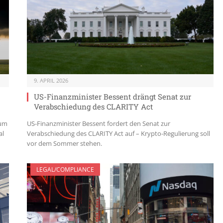
9. APRIL 2026
US-Finanzminister Bessent drängt Senat zur
Verabschiedung des CLARITY Act
 um
US-Finanzminister Bessent fordert den Senat zur
al
Verabschiedung des CLARITY Act auf – Krypto-Regulierung soll
vor dem Sommer stehen.
LEGAL/COMPLIANCE