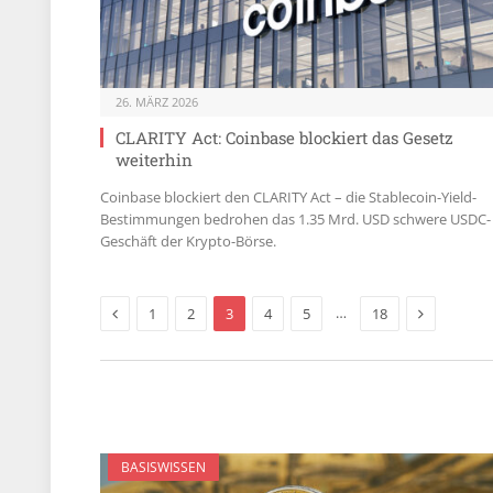
26. MÄRZ 2026
CLARITY Act: Coinbase blockiert das Gesetz
weiterhin
Coinbase blockiert den CLARITY Act – die Stablecoin-Yield-
Bestimmungen bedrohen das 1.35 Mrd. USD schwere USDC-
Geschäft der Krypto-Börse.
Previous
Next
…
1
2
3
4
5
18
BASISWISSEN