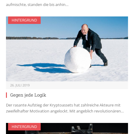
aufmischte, standen die bis anhin…
HINTERGRUND
26. JULI 2019
Gegen jede Logik
Der rasante Aufstieg der Kryptoassets hat zahlreiche Akteure mit
zweifelhafter Motivation angelockt. Mit angeblich revolutionären…
HINTERGRUND