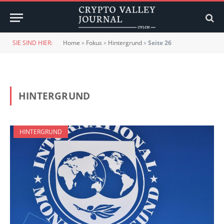
SIE SIND HIER:
Home
»
Fokus
»
Hintergrund
»
Seite 26
HINTERGRUND
HINTERGRUND