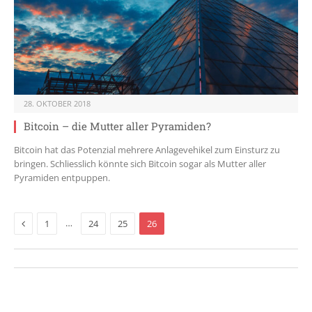
28. OKTOBER 2018
Bitcoin – die Mutter aller Pyramiden?
Bitcoin hat das Potenzial mehrere Anlagevehikel zum Einsturz zu
bringen. Schliesslich könnte sich Bitcoin sogar als Mutter aller
Pyramiden entpuppen.
Previous
…
1
24
25
26