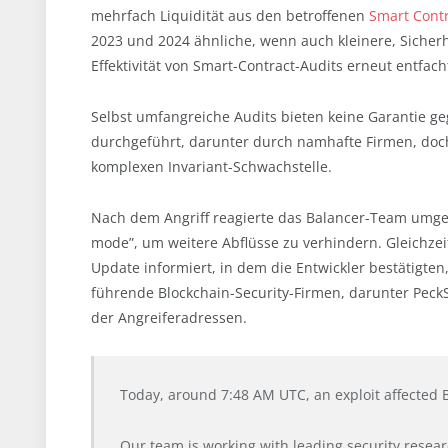
mehrfach Liquidität aus den betroffenen
Smart Cont
2023 und 2024 ähnliche, wenn auch kleinere, Sicher
Effektivität von Smart-Contract-Audits erneut entfach
Selbst umfangreiche Audits bieten keine Garantie ge
durchgeführt, darunter durch namhafte Firmen, doch 
komplexen Invariant-Schwachstelle.
Nach dem Angriff reagierte das Balancer-Team umgeh
mode”, um weitere Abflüsse zu verhindern. Gleichzeit
Update informiert, in dem die Entwickler bestätigte
führende Blockchain-Security-Firmen, darunter Peck
der Angreiferadressen.
Today, around 7:48 AM UTC, an exploit affected 
Our team is working with leading security resear