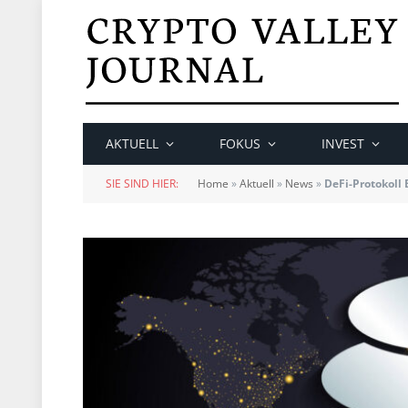
AKTUELL
FOKUS
INVEST
SIE SIND HIER:
Home
»
Aktuell
»
News
»
DeFi-Protokoll 