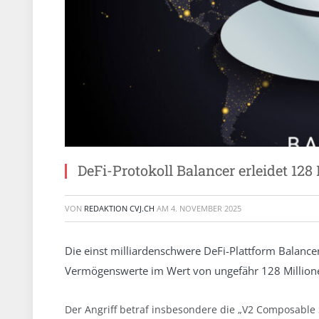
DeFi-Protokoll Balancer erleidet 12
VON
REDAKTION CVJ.CH
AM
4. NOVEMBER 2025
Die einst milliardenschwere DeFi-Plattform Balance
Vermögenswerte im Wert von ungefähr 128 Million
Der Angriff betraf insbesondere die „V2 Composable S