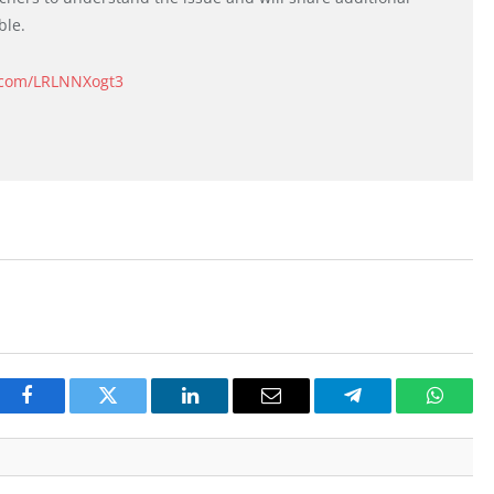
ble.
r.com/LRLNNXogt3
Facebook
Twitter
LinkedIn
Email
Telegram
Whats