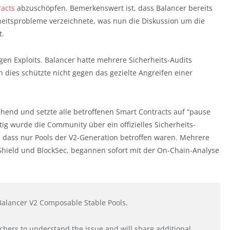
racts
abzuschöpfen. Bemerkenswert ist, dass Balancer bereits
heitsprobleme verzeichnete, was nun die Diskussion um die
t.
gen Exploits. Balancer hatte mehrere Sicherheits-Audits
dies schützte nicht gegen das gezielte Angreifen einer
end und setzte alle betroffenen Smart Contracts auf “pause
ig wurde die Community über ein offizielles Sicherheits-
n, dass nur Pools der V2-Generation betroffen waren. Mehrere
Shield und BlockSec, begannen sofort mit der On-Chain-Analyse
Balancer V2 Composable Stable Pools.
chers to understand the issue and will share additional