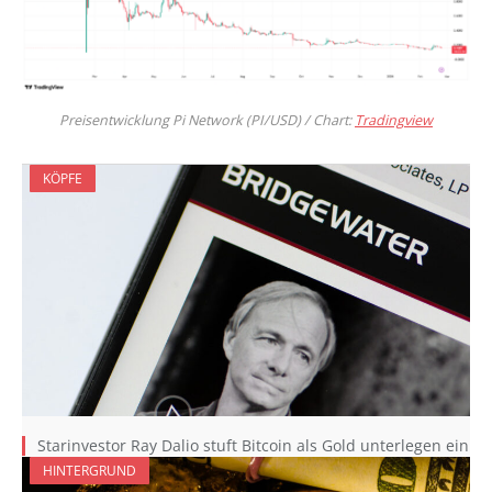
Preisentwicklung Pi Network (PI/USD) / Chart:
Tradingview
KÖPFE
Starinvestor Ray Dalio stuft Bitcoin als Gold unterlegen ein
HINTERGRUND