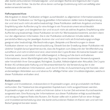
aller damit verbundenen Immaterialgüter- und sonstigen Rechte sind Eigentum der Crypto
Broker AG oder Dritter. Sie dürfen ohne deren vorherige Zustimmung nicht vervielfältig oder
weiterverwendet werden.
Haftungsausschluss
Alle Angaben in dieser Publikation erfolgen ausschliesslich zu allgemeinen Informationszwecken.
Die in dieser Publikation zur Verfügung gestellten Informationen stellen keine Anlageberatung
dar und sind auch nicht als solche beabsichtigt. Diese Publikation stellt kein Angebot und keine
Empfehlung oder Aufforderung für eine Anlage in ein Finanzinstrument einschliesslich
Kryptowährungen und dergleichen dar und ist auch nicht als solches Angebot, Empfehlung oder
Aufforderung beabsichtigt. Diese Publikation ist nicht für Werbezwecke bestimmt, sondern dient
nur der allgemeinen Information. Die in der Publikation enthaltenen Inhalte stellen die
persönliche Meinung der jeweiligen Autoren dar und sind nicht als Entscheidungsgrundlage
geeignet oder beabsichtigt. Alle Beschreibungen, Beispiele und Berechnungen in dieser
Publikation dienen nur der Veranschaulichung. Obwohl bei der Erstellung dieser Publikation mit
üblicher Sorgfalt darauf geachtet wurde, dass die Angaben zum Zeitpunkt der Veröffentlichung
zutreffend und nicht irreführend sind, übernimmt die Crypto Broker AG keinerlei Gewähr oder
Garantie, weder ausdrücklich noch stillschweigend, in Bezug auf die darin enthaltenen
Informationen, deren Marktfähigkeit oder Eignung für einen bestimmten Verwendungsweck
oder hinsichtlich ihrer Genauigkeit, Richtigkeit, Qualität, Vollständigkeit oder Aktualität. Die Crypto
Broker AG schliesst jede Haftung und Verantwortlichkeit für die Verwendung der in der
Publikation enthaltenen Informationen, auch durch Dritte, im Zusammenhang mit Handels- oder
anderweitigen Aktivitäten aus und ebenso für allfällige Fehler oder Unvollständigkeiten, welche in
dieser Publikation enthalten sind.
Risikohinweis
Anlagen und Investitionen, insbesondere in Kryptowährungen, sind grundsätzlich mit Risiko
verbunden. Der Totalverlust des eingesetzten Kapitals kann nicht ausgeschlossen werden.
Kryptowährungen sind sehr volatil und können daher in kurzer Zeit extremen Kursschwanken
ausgesetzt sein. Eine Nutzung der Informationen aus dieser Publikation erfolgt ausschliesslich
und einzig auf eigenes Risiko des Nutzers. Ein Nutzer sollte sich in jedem Fall vor einer Anlage-
und Investitionsentscheidung über die damit verbundenen Risiken im Klaren sein und sich bei
Bedarf geeignet beraten lassen.