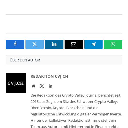
Facebook
Twitter
LinkedIn
Email
Telegram
Whats
ÜBER DEN AUTOR
REDAKTION CVJ.CH
Website
Twitter
LinkedIn
Die Redaktion des Crypto Valley Journal berichtet seit
2018 aus Zug, dem Sitz des Schweizer Crypto Valley,
über Bitcoin, Krypto, Blockchain und die
regulatorische Entwicklung digitaler Vermögenswerte.
Hinter der kollektiven Redaktionsstimme steht ein
Team aus Autoren mit Hintergrund in Finanzmarkt,