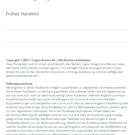
Frohes Handeln!
Copyright © 2021 | Crypto Broker AG | Alle Rechte vorbehalten.
Diese Publikation und ihr Inhalt, einschliesslich aller Namen, Logos, Designs und Marken sowie
aller damit verbundenen Immaterialgüter- und sonstigen Rechte sind Eigentum der Crypto
Broker AG oder Dritter. Sie dürfen ohne deren vorherige Zustimmung nicht vervielfältig oder
weiterverwendet werden.
Haftungsausschluss
Alle Angaben in dieser Publikation erfolgen ausschliesslich zu allgemeinen Informationszwecken.
Die in dieser Publikation zur Verfügung gestellten Informationen stellen keine Anlageberatung
dar und sind auch nicht als solche beabsichtigt. Diese Publikation stellt kein Angebot und keine
Empfehlung oder Aufforderung für eine Anlage in ein Finanzinstrument einschliesslich
Kryptowährungen und dergleichen dar und ist auch nicht als solches Angebot, Empfehlung oder
Aufforderung beabsichtigt. Diese Publikation ist nicht für Werbezwecke bestimmt, sondern dient
nur der allgemeinen Information. Die in der Publikation enthaltenen Inhalte stellen die
persönliche Meinung der jeweiligen Autoren dar und sind nicht als Entscheidungsgrundlage
geeignet oder beabsichtigt. Alle Beschreibungen, Beispiele und Berechnungen in dieser
Publikation dienen nur der Veranschaulichung. Obwohl bei der Erstellung dieser Publikation mit
üblicher Sorgfalt darauf geachtet wurde, dass die Angaben zum Zeitpunkt der Veröffentlichung
zutreffend und nicht irreführend sind, übernimmt die Crypto Broker AG keinerlei Gewähr oder
Garantie, weder ausdrücklich noch stillschweigend, in Bezug auf die darin enthaltenen