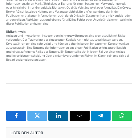
Informationen, deren Marktfähigkeit oder Eignung für einen bestimmten Verwendungsweck
oder hinsichtlich ihrer Genauigkeit, Richtigkeit, Qualität, Vollständigkeit oder Aktualität. Die Crypto
Broker AG schliesst jede Haftung und Verantwortlichkeit für die Verwendung der in der
Publikation enthaltenen Informationen, auch durch Dritte, im Zusammenhang mit Handels- oder
anderweitigen Aktivitäten aus und ebenso für allfällige Fehler oder Unvollständigkeiten, welche in
dieser Publikation enthalten sind.
Risikohinweis
Anlagen und Investitionen, insbesondere in Kryptowährungen, sind grundsätzlich mit Risiko
verbunden. Der Totalverlust des eingesetzten Kapitals kann nicht ausgeschlossen werden.
Kryptowährungen sind sehr volatil und können daher in kurzer Zeit extremen Kursschwanken
ausgesetzt sein. Eine Nutzung der Informationen aus dieser Publikation erfolgt ausschliesslich
und einzig auf eigenes Risiko des Nutzers. Ein Nutzer sollte sich in jedem Fall vor einer Anlage-
und Investitionsentscheidung über die damit verbundenen Risiken im Klaren sein und sich bei
Bedarf geeignet beraten lassen.
Facebook
Twitter
LinkedIn
Email
Telegram
Whats
ÜBER DEN AUTOR