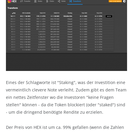
Eines der Schlagworte ist "Staking", was der Investition eine
vermeintlich clevere Note verleiht. Zudem gibt es dem Team
ein nettes Zeitfenster wo die Investoren "keine Fragen
stellen" können - da die Token blockiert (oder "staked") sind
- um die dringend benötigte Rendite zu erzielen.
Der Preis von HEX ist um ca. 99% gefallen (wenn die Zahlen