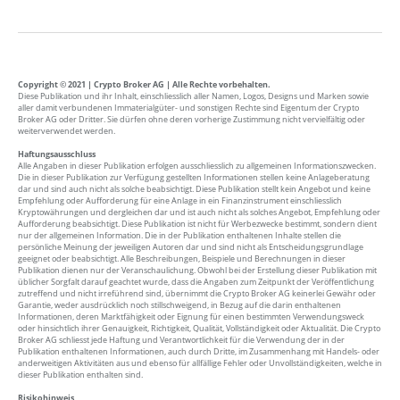
Copyright © 2021 | Crypto Broker AG | Alle Rechte vorbehalten.
Diese Publikation und ihr Inhalt, einschliesslich aller Namen, Logos, Designs und Marken sowie
aller damit verbundenen Immaterialgüter- und sonstigen Rechte sind Eigentum der Crypto
Broker AG oder Dritter. Sie dürfen ohne deren vorherige Zustimmung nicht vervielfältig oder
weiterverwendet werden.
Haftungsausschluss
Alle Angaben in dieser Publikation erfolgen ausschliesslich zu allgemeinen Informationszwecken.
Die in dieser Publikation zur Verfügung gestellten Informationen stellen keine Anlageberatung
dar und sind auch nicht als solche beabsichtigt. Diese Publikation stellt kein Angebot und keine
Empfehlung oder Aufforderung für eine Anlage in ein Finanzinstrument einschliesslich
Kryptowährungen und dergleichen dar und ist auch nicht als solches Angebot, Empfehlung oder
Aufforderung beabsichtigt. Diese Publikation ist nicht für Werbezwecke bestimmt, sondern dient
nur der allgemeinen Information. Die in der Publikation enthaltenen Inhalte stellen die
persönliche Meinung der jeweiligen Autoren dar und sind nicht als Entscheidungsgrundlage
geeignet oder beabsichtigt. Alle Beschreibungen, Beispiele und Berechnungen in dieser
Publikation dienen nur der Veranschaulichung. Obwohl bei der Erstellung dieser Publikation mit
üblicher Sorgfalt darauf geachtet wurde, dass die Angaben zum Zeitpunkt der Veröffentlichung
zutreffend und nicht irreführend sind, übernimmt die Crypto Broker AG keinerlei Gewähr oder
Garantie, weder ausdrücklich noch stillschweigend, in Bezug auf die darin enthaltenen
Informationen, deren Marktfähigkeit oder Eignung für einen bestimmten Verwendungsweck
oder hinsichtlich ihrer Genauigkeit, Richtigkeit, Qualität, Vollständigkeit oder Aktualität. Die Crypto
Broker AG schliesst jede Haftung und Verantwortlichkeit für die Verwendung der in der
Publikation enthaltenen Informationen, auch durch Dritte, im Zusammenhang mit Handels- oder
anderweitigen Aktivitäten aus und ebenso für allfällige Fehler oder Unvollständigkeiten, welche in
dieser Publikation enthalten sind.
Risikohinweis