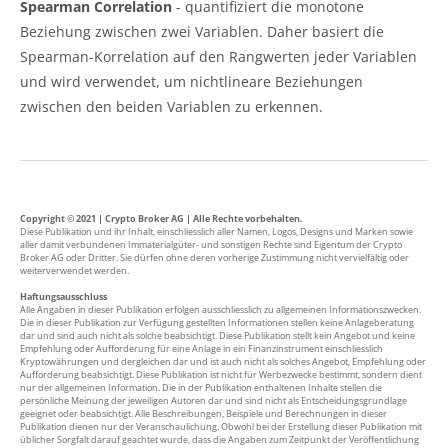
Spearman Correlation
- quantifiziert die monotone
Beziehung zwischen zwei Variablen. Daher basiert die
Spearman-Korrelation auf den Rangwerten jeder Variablen
und wird verwendet, um nichtlineare Beziehungen
zwischen den beiden Variablen zu erkennen.
Copyright © 2021 | Crypto Broker AG | Alle Rechte vorbehalten.
Diese Publikation und ihr Inhalt, einschliesslich aller Namen, Logos, Designs und Marken sowie
aller damit verbundenen Immaterialgüter- und sonstigen Rechte sind Eigentum der Crypto
Broker AG oder Dritter. Sie dürfen ohne deren vorherige Zustimmung nicht vervielfältig oder
weiterverwendet werden.
Haftungsausschluss
Alle Angaben in dieser Publikation erfolgen ausschliesslich zu allgemeinen Informationszwecken.
Die in dieser Publikation zur Verfügung gestellten Informationen stellen keine Anlageberatung
dar und sind auch nicht als solche beabsichtigt. Diese Publikation stellt kein Angebot und keine
Empfehlung oder Aufforderung für eine Anlage in ein Finanzinstrument einschliesslich
Kryptowährungen und dergleichen dar und ist auch nicht als solches Angebot, Empfehlung oder
Aufforderung beabsichtigt. Diese Publikation ist nicht für Werbezwecke bestimmt, sondern dient
nur der allgemeinen Information. Die in der Publikation enthaltenen Inhalte stellen die
persönliche Meinung der jeweiligen Autoren dar und sind nicht als Entscheidungsgrundlage
geeignet oder beabsichtigt. Alle Beschreibungen, Beispiele und Berechnungen in dieser
Publikation dienen nur der Veranschaulichung. Obwohl bei der Erstellung dieser Publikation mit
üblicher Sorgfalt darauf geachtet wurde, dass die Angaben zum Zeitpunkt der Veröffentlichung