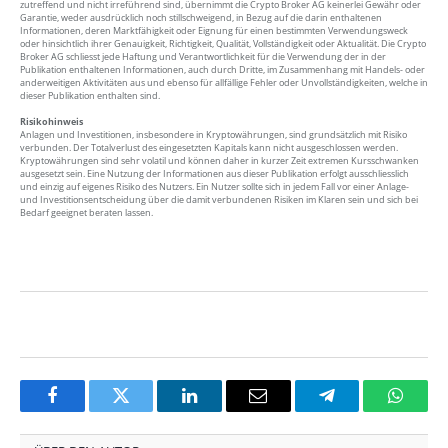
zutreffend und nicht irreführend sind, übernimmt die Crypto Broker AG keinerlei Gewähr oder
Garantie, weder ausdrücklich noch stillschweigend, in Bezug auf die darin enthaltenen
Informationen, deren Marktfähigkeit oder Eignung für einen bestimmten Verwendungsweck
oder hinsichtlich ihrer Genauigkeit, Richtigkeit, Qualität, Vollständigkeit oder Aktualität. Die Crypto
Broker AG schliesst jede Haftung und Verantwortlichkeit für die Verwendung der in der
Publikation enthaltenen Informationen, auch durch Dritte, im Zusammenhang mit Handels- oder
anderweitigen Aktivitäten aus und ebenso für allfällige Fehler oder Unvollständigkeiten, welche in
dieser Publikation enthalten sind.
Risikohinweis
Anlagen und Investitionen, insbesondere in Kryptowährungen, sind grundsätzlich mit Risiko
verbunden. Der Totalverlust des eingesetzten Kapitals kann nicht ausgeschlossen werden.
Kryptowährungen sind sehr volatil und können daher in kurzer Zeit extremen Kursschwanken
ausgesetzt sein. Eine Nutzung der Informationen aus dieser Publikation erfolgt ausschliesslich
und einzig auf eigenes Risiko des Nutzers. Ein Nutzer sollte sich in jedem Fall vor einer Anlage-
und Investitionsentscheidung über die damit verbundenen Risiken im Klaren sein und sich bei
Bedarf geeignet beraten lassen.
Facebook
Twitter
LinkedIn
Email
Telegram
Whats