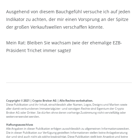
Ausgehend von diesem Bauchgefühl versuche ich auf jeden
Indikator zu achten, der mir einen Vorsprung an der Spitze
der großen Verkaufswellen verschaffen könnte.
Mein Rat: Bleiben Sie wachsam (wie der ehemalige EZB-
Präsident Trichet immer sagte)!
Copyright © 2021 | Crypto Broker AG | Alle Rechte vorbehalten.
Diese Publikation und ihr Inhalt, einschliesslich aller Namen, Logos, Designs und Marken sowie
aller damit verbundenen Immaterialgüter- und sonstigen Rechte sind Eigentum der Crypto
Broker AG oder Dritter. Sie dürfen ohne deren vorherige Zustimmung nicht vervielfältig oder
weiterverwendet werden.
Haftungsausschluss
Alle Angaben in dieser Publikation erfolgen ausschliesslich zu allgemeinen Informationszwecken.
Die in dieser Publikation zur Verfügung gestellten Informationen stellen keine Anlageberatung
dar und sind auch nicht als solche beabsichtigt. Diese Publikation stellt kein Angebot und keine