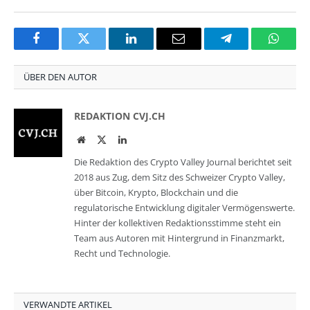
Facebook
Twitter
LinkedIn
Email
Telegram
Whats
ÜBER DEN AUTOR
REDAKTION CVJ.CH
Website
Twitter
LinkedIn
Die Redaktion des Crypto Valley Journal berichtet seit
2018 aus Zug, dem Sitz des Schweizer Crypto Valley,
über Bitcoin, Krypto, Blockchain und die
regulatorische Entwicklung digitaler Vermögenswerte.
Hinter der kollektiven Redaktionsstimme steht ein
Team aus Autoren mit Hintergrund in Finanzmarkt,
Recht und Technologie.
VERWANDTE ARTIKEL