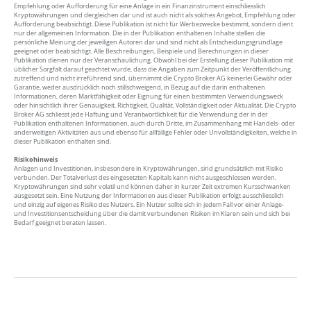
Empfehlung oder Aufforderung für eine Anlage in ein Finanzinstrument einschliesslich
Kryptowährungen und dergleichen dar und ist auch nicht als solches Angebot, Empfehlung oder
Aufforderung beabsichtigt. Diese Publikation ist nicht für Werbezwecke bestimmt, sondern dient
nur der allgemeinen Information. Die in der Publikation enthaltenen Inhalte stellen die
persönliche Meinung der jeweiligen Autoren dar und sind nicht als Entscheidungsgrundlage
geeignet oder beabsichtigt. Alle Beschreibungen, Beispiele und Berechnungen in dieser
Publikation dienen nur der Veranschaulichung. Obwohl bei der Erstellung dieser Publikation mit
üblicher Sorgfalt darauf geachtet wurde, dass die Angaben zum Zeitpunkt der Veröffentlichung
zutreffend und nicht irreführend sind, übernimmt die Crypto Broker AG keinerlei Gewähr oder
Garantie, weder ausdrücklich noch stillschweigend, in Bezug auf die darin enthaltenen
Informationen, deren Marktfähigkeit oder Eignung für einen bestimmten Verwendungsweck
oder hinsichtlich ihrer Genauigkeit, Richtigkeit, Qualität, Vollständigkeit oder Aktualität. Die Crypto
Broker AG schliesst jede Haftung und Verantwortlichkeit für die Verwendung der in der
Publikation enthaltenen Informationen, auch durch Dritte, im Zusammenhang mit Handels- oder
anderweitigen Aktivitäten aus und ebenso für allfällige Fehler oder Unvollständigkeiten, welche in
dieser Publikation enthalten sind.
Risikohinweis
Anlagen und Investitionen, insbesondere in Kryptowährungen, sind grundsätzlich mit Risiko
verbunden. Der Totalverlust des eingesetzten Kapitals kann nicht ausgeschlossen werden.
Kryptowährungen sind sehr volatil und können daher in kurzer Zeit extremen Kursschwanken
ausgesetzt sein. Eine Nutzung der Informationen aus dieser Publikation erfolgt ausschliesslich
und einzig auf eigenes Risiko des Nutzers. Ein Nutzer sollte sich in jedem Fall vor einer Anlage-
und Investitionsentscheidung über die damit verbundenen Risiken im Klaren sein und sich bei
Bedarf geeignet beraten lassen.