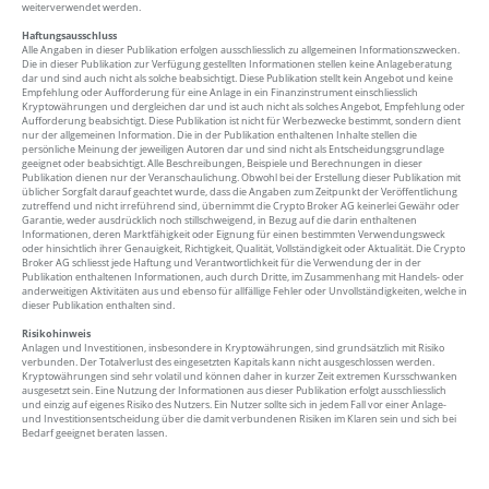
weiterverwendet werden.
Haftungsausschluss
Alle Angaben in dieser Publikation erfolgen ausschliesslich zu allgemeinen Informationszwecken.
Die in dieser Publikation zur Verfügung gestellten Informationen stellen keine Anlageberatung
dar und sind auch nicht als solche beabsichtigt. Diese Publikation stellt kein Angebot und keine
Empfehlung oder Aufforderung für eine Anlage in ein Finanzinstrument einschliesslich
Kryptowährungen und dergleichen dar und ist auch nicht als solches Angebot, Empfehlung oder
Aufforderung beabsichtigt. Diese Publikation ist nicht für Werbezwecke bestimmt, sondern dient
nur der allgemeinen Information. Die in der Publikation enthaltenen Inhalte stellen die
persönliche Meinung der jeweiligen Autoren dar und sind nicht als Entscheidungsgrundlage
geeignet oder beabsichtigt. Alle Beschreibungen, Beispiele und Berechnungen in dieser
Publikation dienen nur der Veranschaulichung. Obwohl bei der Erstellung dieser Publikation mit
üblicher Sorgfalt darauf geachtet wurde, dass die Angaben zum Zeitpunkt der Veröffentlichung
zutreffend und nicht irreführend sind, übernimmt die Crypto Broker AG keinerlei Gewähr oder
Garantie, weder ausdrücklich noch stillschweigend, in Bezug auf die darin enthaltenen
Informationen, deren Marktfähigkeit oder Eignung für einen bestimmten Verwendungsweck
oder hinsichtlich ihrer Genauigkeit, Richtigkeit, Qualität, Vollständigkeit oder Aktualität. Die Crypto
Broker AG schliesst jede Haftung und Verantwortlichkeit für die Verwendung der in der
Publikation enthaltenen Informationen, auch durch Dritte, im Zusammenhang mit Handels- oder
anderweitigen Aktivitäten aus und ebenso für allfällige Fehler oder Unvollständigkeiten, welche in
dieser Publikation enthalten sind.
Risikohinweis
Anlagen und Investitionen, insbesondere in Kryptowährungen, sind grundsätzlich mit Risiko
verbunden. Der Totalverlust des eingesetzten Kapitals kann nicht ausgeschlossen werden.
Kryptowährungen sind sehr volatil und können daher in kurzer Zeit extremen Kursschwanken
ausgesetzt sein. Eine Nutzung der Informationen aus dieser Publikation erfolgt ausschliesslich
und einzig auf eigenes Risiko des Nutzers. Ein Nutzer sollte sich in jedem Fall vor einer Anlage-
und Investitionsentscheidung über die damit verbundenen Risiken im Klaren sein und sich bei
Bedarf geeignet beraten lassen.