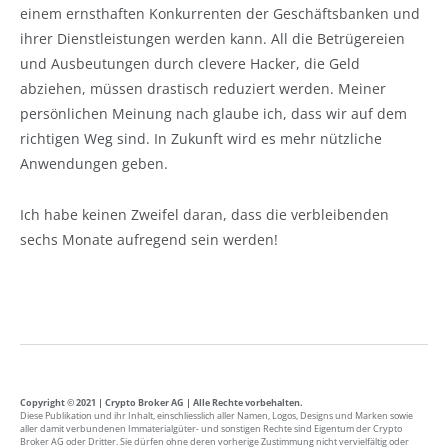
einem ernsthaften Konkurrenten der Geschäftsbanken und
ihrer Dienstleistungen werden kann. All die Betrügereien
und Ausbeutungen durch clevere Hacker, die Geld
abziehen, müssen drastisch reduziert werden. Meiner
persönlichen Meinung nach glaube ich, dass wir auf dem
richtigen Weg sind. In Zukunft wird es mehr nützliche
Anwendungen geben.
Ich habe keinen Zweifel daran, dass die verbleibenden
sechs Monate aufregend sein werden!
Copyright © 2021 | Crypto Broker AG | Alle Rechte vorbehalten.
Diese Publikation und ihr Inhalt, einschliesslich aller Namen, Logos, Designs und Marken sowie
aller damit verbundenen Immaterialgüter- und sonstigen Rechte sind Eigentum der Crypto
Broker AG oder Dritter. Sie dürfen ohne deren vorherige Zustimmung nicht vervielfältig oder