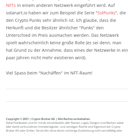
NFTs
in einem anderen Netzwerk eingeführt wird. Auf
solanart.io haben wir zum Beispiel die Serie "
SolPunks
", die
den Crypto Punks sehr ähnlich ist. Ich glaube, dass die
Herkunft und die Besitzer ähnlicher "Punks" den
Unterschied im Preis ausmachen werden. Das Netzwerk
spielt wahrscheinlich keine große Rolle (es sei denn, man
hat Grund zu der Annahme, dass eines der Netzwerke in ein
paar Jahren nicht mehr existieren wird).
Viel Spass beim "Nachäffen" im NFT-Raum!
Copyright © 2021 | Crypto Broker AG | Alle Rechte vorbehalten.
Diese Publikation und ihr Inhalt, einschliesslich aller Namen, Logos, Designs und Marken sowie
aller damit verbundenen Immaterialgüter- und sonstigen Rechte sind Eigentum der Crypto
Broker AG oder Dritter. Sie dürfen ohne deren vorherige Zustimmung nicht vervielfältig oder