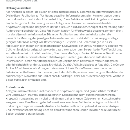
weiterverwendet werden.
Haftungsausschluss
Alle Angaben in dieser Publikation erfolgen ausschliesslich zu allgemeinen Informationszwecken.
Die in dieser Publikation zur Verfügung gestellten Informationen stellen keine Anlageberatung
dar und sind auch nicht als solche beabsichtigt. Diese Publikation stellt kein Angebot und keine
Empfehlung oder Aufforderung für eine Anlage in ein Finanzinstrument einschliesslich
Kryptowährungen und dergleichen dar und ist auch nicht als solches Angebot, Empfehlung oder
Aufforderung beabsichtigt. Diese Publikation ist nicht für Werbezwecke bestimmt, sondern dient
nur der allgemeinen Information. Die in der Publikation enthaltenen Inhalte stellen die
persönliche Meinung der jeweiligen Autoren dar und sind nicht als Entscheidungsgrundlage
geeignet oder beabsichtigt. Alle Beschreibungen, Beispiele und Berechnungen in dieser
Publikation dienen nur der Veranschaulichung. Obwohl bei der Erstellung dieser Publikation mit
üblicher Sorgfalt darauf geachtet wurde, dass die Angaben zum Zeitpunkt der Veröffentlichung
zutreffend und nicht irreführend sind, übernimmt die Crypto Broker AG keinerlei Gewähr oder
Garantie, weder ausdrücklich noch stillschweigend, in Bezug auf die darin enthaltenen
Informationen, deren Marktfähigkeit oder Eignung für einen bestimmten Verwendungsweck
oder hinsichtlich ihrer Genauigkeit, Richtigkeit, Qualität, Vollständigkeit oder Aktualität. Die Crypto
Broker AG schliesst jede Haftung und Verantwortlichkeit für die Verwendung der in der
Publikation enthaltenen Informationen, auch durch Dritte, im Zusammenhang mit Handels- oder
anderweitigen Aktivitäten aus und ebenso für allfällige Fehler oder Unvollständigkeiten, welche in
dieser Publikation enthalten sind.
Risikohinweis
Anlagen und Investitionen, insbesondere in Kryptowährungen, sind grundsätzlich mit Risiko
verbunden. Der Totalverlust des eingesetzten Kapitals kann nicht ausgeschlossen werden.
Kryptowährungen sind sehr volatil und können daher in kurzer Zeit extremen Kursschwanken
ausgesetzt sein. Eine Nutzung der Informationen aus dieser Publikation erfolgt ausschliesslich
und einzig auf eigenes Risiko des Nutzers. Ein Nutzer sollte sich in jedem Fall vor einer Anlage-
und Investitionsentscheidung über die damit verbundenen Risiken im Klaren sein und sich bei
Bedarf geeignet beraten lassen.