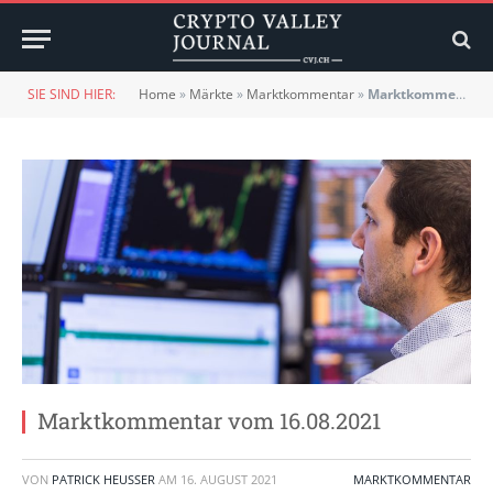
SIE SIND HIER:
Home
»
Märkte
»
Marktkommentar
»
Marktkommentar vom 16.08.2021
Marktkommentar vom 16.08.2021
VON
PATRICK HEUSSER
AM
16. AUGUST 2021
MARKTKOMMENTAR