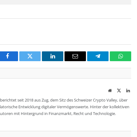
Facebook
Twitter
LinkedIn
Email
Telegram
Whats
Website
Twitter
Lin
berichtet seit 2018 aus Zug, dem Sitz des Schweizer Crypto Valley, über
ulatorische Entwicklung digitaler Vermögenswerte. Hinter der kollektiven
utoren mit Hintergrund in Finanzmarkt, Recht und Technologie.