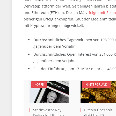
Derivateplattform der Welt. Seit einigen Jahren biet
und Ethereum (ETH) an. Diesen März
folgte mit Sola
bisherigen Erfolg anknüpfen. Laut der Medienmittei
mit Kryptowährungen abgewickelt:
Durchschnittliches Tagesvolumen von 198'000 
gegenüber dem Vorjahr
Durchschnittliches Open Interest von 251'000 
gegenüber dem Vorjahr
Seit der Einführung am 17. März mehr als 43'0
KÖPFE
HINTERGRUND
Starinvestor Ray
Bitcoin überholt
Dalio stuft Bitcoin
Gold bei US-