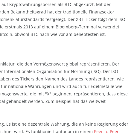
auf Kryptowährungsbörsen als BTC abgekürzt. Mit der
en Bekanntheitsgrad hat der traditionelle Finanzsektor
omenklaturstandards festgelegt. Der XBT-Ticker folgt dem ISO-
urde erstmals 2013 auf einem Bloomberg-Terminal verwendet.
 Bitcoin, obwohl BTC nach wie vor am beliebtesten ist.
klatur, die den Vermögenswert global repräsentieren. Der
der Internationalen Organisation für Normung (ISO). Der ISO-
taben des Tickers den Namen des Landes repräsentieren, wie
al für nationale Währungen und wird auch für Edelmetalle wie
Vermögenswerte, die mit "X" beginnen, repräsentieren, dass diese
al gehandelt werden. Zum Beispiel hat das weltweit
ng. Es ist eine dezentrale Währung, die an keine Regierung oder
eichnet wird. Es funktioniert autonom in einem
Peer-to-Peer
-