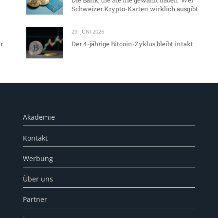
Schweizer Krypto-Karten wirklich ausgibt
29. JUNI 2026
r
Der 4-jährige Bitcoin-Zyklus bleibt intakt
Akademie
Kontakt
Werbung
Über uns
Partner