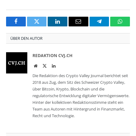
Facebook
Twitter
LinkedIn
Email
Telegram
Whats
ÜBER DEN AUTOR
REDAKTION CVJ.CH
Website
Twitter
LinkedIn
Die Redaktion des Crypto Valley Journal berichtet seit
2018 aus Zug, dem Sitz des Schweizer Crypto Valley,
über Bitcoin, Krypto, Blockchain und die
regulatorische Entwicklung digitaler Vermögenswerte.
Hinter der kollektiven Redaktionsstimme steht ein
Team aus Autoren mit Hintergrund in Finanzmarkt,
Recht und Technologie.