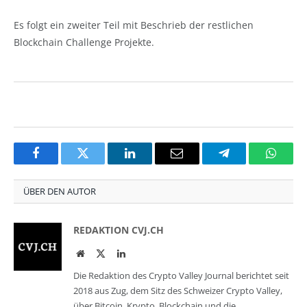
Es folgt ein zweiter Teil mit Beschrieb der restlichen
Blockchain Challenge Projekte.
Facebook
Twitter
LinkedIn
Email
Telegram
Whats
ÜBER DEN AUTOR
REDAKTION CVJ.CH
Website
Twitter
LinkedIn
Die Redaktion des Crypto Valley Journal berichtet seit
2018 aus Zug, dem Sitz des Schweizer Crypto Valley,
über Bitcoin, Krypto, Blockchain und die