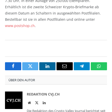
7.30 Uhr, in einer Auflage von 250’000 Exemplaren.
Erhältlich ist die zweite Schweizer Krypto-Briefmarke ab
diesem Datum an Schaltern in ausgewählten Postfilialen.
Bestellbar ist sie in allen Postfilialen und online unter
www.postshop.ch
.
Facebook
Twitter
LinkedIn
Email
Telegram
Whats
ÜBER DEN AUTOR
REDAKTION CVJ.CH
Website
Twitter
LinkedIn
Die Redaktion des Crypto Valley Journal berichtet seit