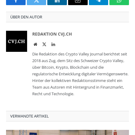
Facebook
Twitter
LinkedIn
Email
Telegram
Whats
ÜBER DEN AUTOR
REDAKTION CVJ.CH
Website
Twitter
LinkedIn
Die Redaktion des Crypto Valley Journal berichtet seit
2018 aus Zug, dem Sitz des Schweizer Crypto Valley,
über Bitcoin, Krypto, Blockchain und die
regulatorische Entwicklung digitaler Vermögenswerte.
Hinter der kollektiven Redaktionsstimme steht ein
Team aus Autoren mit Hintergrund in Finanzmarkt,
Recht und Technologie.
VERWANDTE ARTIKEL