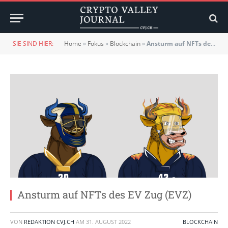
SIE SIND HIER:
Home
»
Fokus
»
Blockchain
»
Ansturm auf NFTs des EV Zug (EVZ)
Ansturm auf NFTs des EV Zug (EVZ)
VON
REDAKTION CVJ.CH
AM
31. AUGUST 2022
BLOCKCHAIN