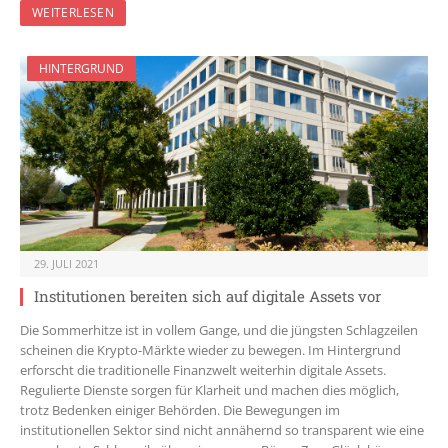
WEITERLESEN
HINTERGRUND
29. JULI 2021
Institutionen bereiten sich auf digitale Assets vor
Die Sommerhitze ist in vollem Gange, und die jüngsten Schlagzeilen
scheinen die Krypto-Märkte wieder zu bewegen. Im Hintergrund
erforscht die traditionelle Finanzwelt weiterhin digitale Assets.
Regulierte Dienste sorgen für Klarheit und machen dies möglich,
trotz Bedenken einiger Behörden. Die Bewegungen im
institutionellen Sektor sind nicht annähernd so transparent wie eine