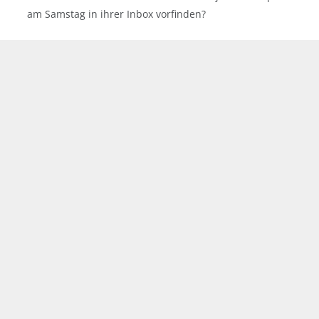
am Samstag in ihrer Inbox vorfinden?
CVJ.CH Newsletter abonnieren
Email Adresse: