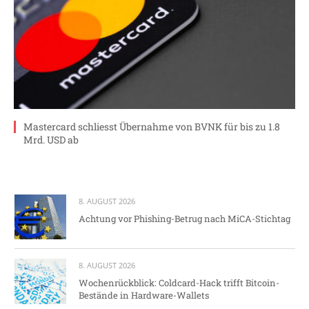
Mastercard schliesst Übernahme von BVNK für bis zu 1.8
Mrd. USD ab
8. AUGUST 2026
Achtung vor Phishing-Betrug nach MiCA-Stichtag
8. AUGUST 2026
Wochenrückblick: Coldcard-Hack trifft Bitcoin-
Bestände in Hardware-Wallets