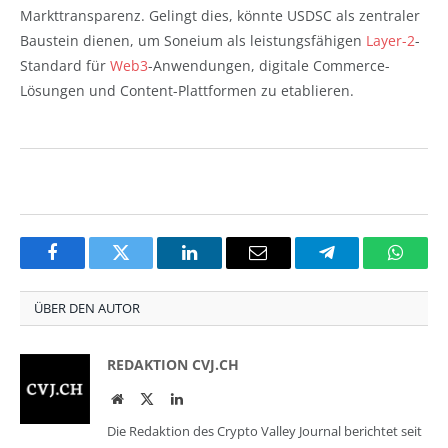
Markttransparenz. Gelingt dies, könnte USDSC als zentraler
Baustein dienen, um Soneium als leistungsfähigen
Layer-2
-
Standard für
Web3
-Anwendungen, digitale Commerce-
Lösungen und Content-Plattformen zu etablieren.
Facebook
Twitter
LinkedIn
Email
Telegram
Whats
ÜBER DEN AUTOR
REDAKTION CVJ.CH
Website
Twitter
LinkedIn
Die Redaktion des Crypto Valley Journal berichtet seit