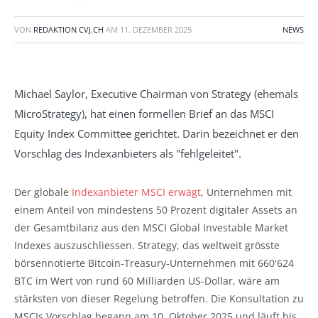
VON
REDAKTION CVJ.CH
AM
11. DEZEMBER 2025
NEWS
Michael Saylor, Executive Chairman von Strategy (ehemals
MicroStrategy), hat einen formellen Brief an das MSCI
Equity Index Committee gerichtet. Darin bezeichnet er den
Vorschlag des Indexanbieters als "fehlgeleitet".
Der globale
Indexanbieter MSCI erwägt
, Unternehmen mit
einem Anteil von mindestens 50 Prozent digitaler Assets an
der Gesamtbilanz aus den MSCI Global Investable Market
Indexes auszuschliessen. Strategy, das weltweit grösste
börsennotierte Bitcoin-Treasury-Unternehmen mit 660'624
BTC im Wert von rund 60 Milliarden US-Dollar, wäre am
stärksten von dieser Regelung betroffen. Die Konsultation zu
MSCIs Vorschlag begann am 10. Oktober 2025 und läuft bis