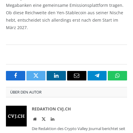
Megabanken eine gemeinsame Emissionsplattform tragen.
Ob diese Reichweite den Yen-Stablecoin aus seiner Nische
hebt, entscheidet sich allerdings erst nach dem Start im
März 2027.
Facebook
Twitter
LinkedIn
Email
Telegram
Whats
ÜBER DEN AUTOR
REDAKTION CVJ.CH
Website
Twitter
LinkedIn
Die Redaktion des Crypto Valley Journal berichtet seit