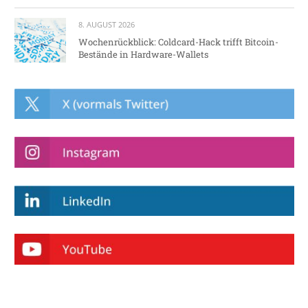
8. AUGUST 2026
Wochenrückblick: Coldcard-Hack trifft Bitcoin-
Bestände in Hardware-Wallets