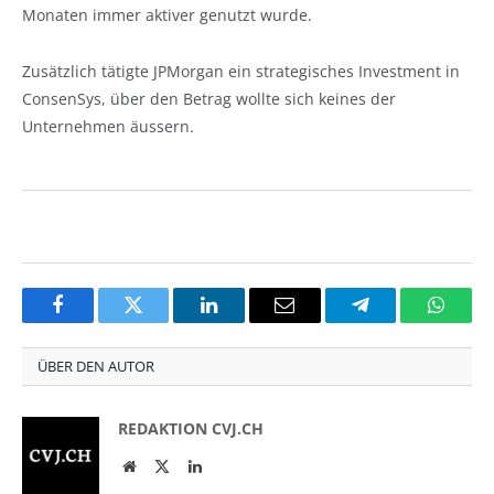
Monaten immer aktiver genutzt wurde.
Zusätzlich tätigte JPMorgan ein strategisches Investment in
ConsenSys, über den Betrag wollte sich keines der
Unternehmen äussern.
Facebook
Twitter
LinkedIn
Email
Telegram
Whats
ÜBER DEN AUTOR
REDAKTION CVJ.CH
Website
Twitter
LinkedIn