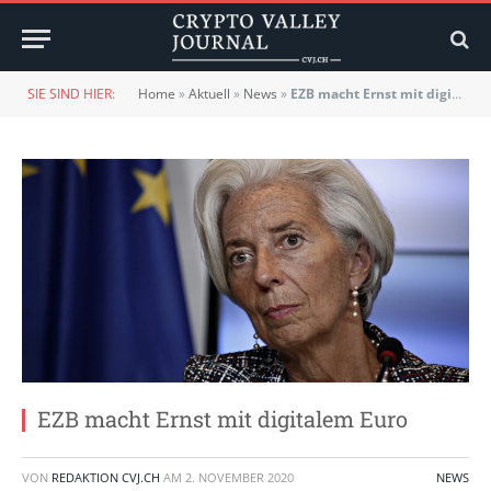
SIE SIND HIER:
Home
»
Aktuell
»
News
»
EZB macht Ernst mit digitalem Euro
EZB macht Ernst mit digitalem Euro
VON
REDAKTION CVJ.CH
AM
2. NOVEMBER 2020
NEWS