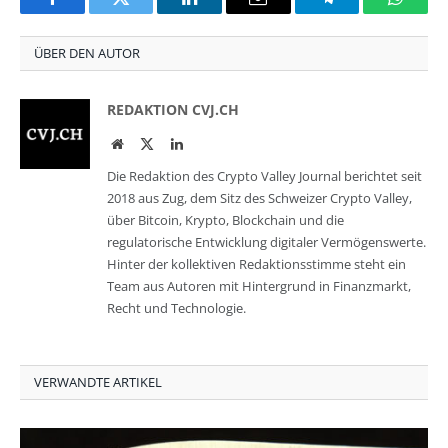
Facebook
Twitter
LinkedIn
Email
Telegram
Whats
ÜBER DEN AUTOR
REDAKTION CVJ.CH
Website
Twitter
LinkedIn
Die Redaktion des Crypto Valley Journal berichtet seit
2018 aus Zug, dem Sitz des Schweizer Crypto Valley,
über Bitcoin, Krypto, Blockchain und die
regulatorische Entwicklung digitaler Vermögenswerte.
Hinter der kollektiven Redaktionsstimme steht ein
Team aus Autoren mit Hintergrund in Finanzmarkt,
Recht und Technologie.
VERWANDTE ARTIKEL