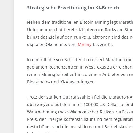
Strategische Erweiterung im KI-Bereich
Neben dem traditionellen Bitcoin-Mining legt Marath
Unternehmen hat bereits KI-Inference-Racks am Stando
bringt das Ziel auf den Punkt: „Elektronen sind das 
digitalen Ökonomie, vom
Mining
bis zur KI.
In einer Reihe von Schritten kooperiert Marathon m
geplanten Rechenzentren in West­Texas zu erreichen.
reinen Miningbetreiber hin zu einem Anbieter von um
Blockchain- und KI-Anwendungen.
Trotz der starken Quartalszahlen fiel die Marathon-
überwiegend auf den unter 100’000 US-Dollar fallend
Wahrnehmung makroökonomischer Risiken zurückzufü
Preis, der Energie-kostenstruktur und dem regulatori
desto höher sind die Investitions- und Betriebskosten