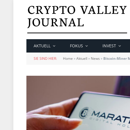
AKTUELL
FOKUS
INVEST
SIE SIND HIER:
Home
»
Aktuell
»
News
»
Bitcoin-Miner 