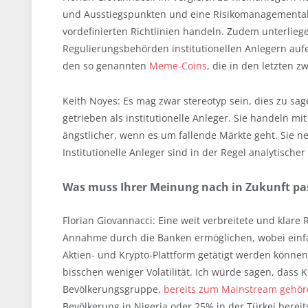
und Ausstiegspunkten und eine Risikomanagementabtei
vordefinierten Richtlinien handeln. Zudem unterlieg
Regulierungsbehörden institutionellen Anlegern aufer
den so genannten
Meme-Coins
, die in den letzten 
Keith Noyes: Es mag zwar stereotyp sein, dies zu sa
getrieben als institutionelle Anleger. Sie handeln 
ängstlicher, wenn es um fallende Märkte geht. Sie
Institutionelle Anleger sind in der Regel analytische
Was muss Ihrer Meinung nach in Zukunft pa
Florian Giovannacci: Eine weit verbreitete und klare
Annahme durch die Banken ermöglichen, wobei einfa
Aktien- und Krypto-Plattform getätigt werden können
bisschen weniger Volatilität. Ich würde sagen, dass
Bevölkerungsgruppe,
bereits zum Mainstream gehör
Bevölkerung in Nigeria oder 25% in der Türkei berei