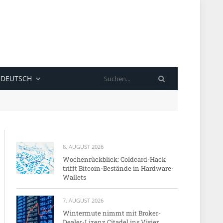
SUCHE
DEUTSCH
8. AUGUST 2026
Wochenrückblick: Coldcard-Hack
trifft Bitcoin-Bestände in Hardware-
Wallets
7. AUGUST 2026
Wintermute nimmt mit Broker-
Dealer-Lizenz Citadel ins Visier