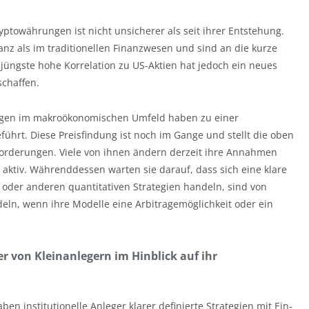
yptowährungen ist nicht unsicherer als seit ihrer Entstehung.
anz als im traditionellen Finanzwesen und sind an die kurze
jüngste hohe Korrelation zu US-Aktien hat jedoch ein neues
schaffen.
rungen im makroökonomischen Umfeld haben zu einer
führt. Diese Preisfindung ist noch im Gange und stellt die oben
orderungen. Viele von ihnen ändern derzeit ihre Annahmen
aktiv. Währenddessen warten sie darauf, dass sich eine klare
e oder anderen quantitativen Strategien handeln, sind von
deln, wenn ihre Modelle eine Arbitragemöglichkeit oder ein
er von Kleinanlegern im Hinblick auf ihr
ben institutionelle Anleger klarer definierte Strategien mit Ein-