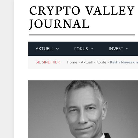
AKTUELL
FOKUS
INVEST
SIE SIND HIER:
Home
»
Aktuell
»
Köpfe
»
Keith Noyes un