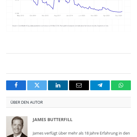
Facebook
Twitter
LinkedIn
Email
Telegram
Whats
ÜBER DEN AUTOR
JAMES BUTTERFILL
James verfügt über mehr als 18 Jahre Erfahrung in den