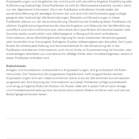
Kryptowährungen und dergleichen dar und ist auch nicht als solches Angebot, Empfehlung oder
Aufforderung beabsichtigt. Diese Publikation ist nicht für Werbezwecke bestimmt, sondern dient
nur der allgemeinen Information. Die in der Publikation enthaltenen Inhalte stellen die
persönliche Meinung der jeweiligen Autoren dar und sind nicht als Entscheidungsgrundlage
geeignet oder beabsichtigt. Alle Beschreibungen, Beispiele und Berechnungen in dieser
Publikation dienen nur der Veranschaulichung. Obwohl bei der Erstellung dieser Publikation mit
üblicher Sorgfalt darauf geachtet wurde, dass die Angaben zum Zeitpunkt der Veröffentlichung
zutreffend und nicht irreführend sind, übernimmt die Crypto Broker AG keinerlei Gewähr oder
Garantie, weder ausdrücklich noch stillschweigend, in Bezug auf die darin enthaltenen
Informationen, deren Marktfähigkeit oder Eignung für einen bestimmten Verwendungsweck
oder hinsichtlich ihrer Genauigkeit, Richtigkeit, Qualität, Vollständigkeit oder Aktualität. Die Crypto
Broker AG schliesst jede Haftung und Verantwortlichkeit für die Verwendung der in der
Publikation enthaltenen Informationen, auch durch Dritte, im Zusammenhang mit Handels- oder
anderweitigen Aktivitäten aus und ebenso für allfällige Fehler oder Unvollständigkeiten, welche in
dieser Publikation enthalten sind.
Risikohinweis
Anlagen und Investitionen, insbesondere in Kryptowährungen, sind grundsätzlich mit Risiko
verbunden. Der Totalverlust des eingesetzten Kapitals kann nicht ausgeschlossen werden.
Kryptowährungen sind sehr volatil und können daher in kurzer Zeit extremen Kursschwanken
ausgesetzt sein. Eine Nutzung der Informationen aus dieser Publikation erfolgt ausschliesslich
und einzig auf eigenes Risiko des Nutzers. Ein Nutzer sollte sich in jedem Fall vor einer Anlage-
und Investitionsentscheidung über die damit verbundenen Risiken im Klaren sein und sich bei
Bedarf geeignet beraten lassen.