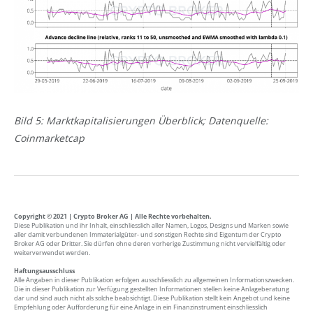
Bild 5: Marktkapitalisierungen Überblick; Datenquelle:
Coinmarketcap
Copyright © 2021 | Crypto Broker AG | Alle Rechte vorbehalten.
Diese Publikation und ihr Inhalt, einschliesslich aller Namen, Logos, Designs und Marken sowie
aller damit verbundenen Immaterialgüter- und sonstigen Rechte sind Eigentum der Crypto
Broker AG oder Dritter. Sie dürfen ohne deren vorherige Zustimmung nicht vervielfältig oder
weiterverwendet werden.
Haftungsausschluss
Alle Angaben in dieser Publikation erfolgen ausschliesslich zu allgemeinen Informationszwecken.
Die in dieser Publikation zur Verfügung gestellten Informationen stellen keine Anlageberatung
dar und sind auch nicht als solche beabsichtigt. Diese Publikation stellt kein Angebot und keine
Empfehlung oder Aufforderung für eine Anlage in ein Finanzinstrument einschliesslich